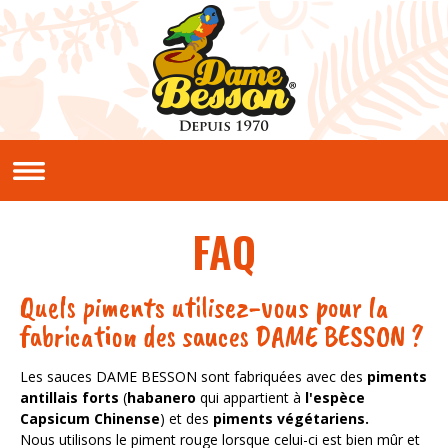
Aller au contenu principal
QUI SOMMES NOUS ?
Notre histoire
Nos valeurs
FAQ
NOS PRODUITS
Sauces et condiments
Quels piments utilisez-vous pour la
NOS RECETTES
fabrication des sauces DAME BESSON ?
Créoles
Classiques
Les sauces DAME BESSON sont fabriquées avec des
piments
antillais forts
(
habanero
qui appartient à
l'espèce
En vidéos
Capsicum Chinense
) et des
piments végétariens.
Nous utilisons le piment rouge lorsque celui-ci est bien mûr et
LE CLUB PIMENTERIE