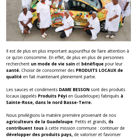
Nos actus pimentées
Pour aller plus loin
POINTS DE VENTE
Il est de plus en plus important aujourd’hui de faire attention à
ce qu’on consomme. En effet, de plus en plus de personnes
recherchent
un mode de vie sain
et
bénéfique
pour leur
santé.
Choisir de consommer des
PRODUITS LOCAUX de
qualité
en fait maintenant pleinement partie.
Les sauces et condiments
DAME BESSON
sont des produits
locaux (appelés
Produits Péyi
en Guadeloupe) fabriqués
à
Sainte-Rose, dans le nord Basse-Terre.
Nous privilégions la matière première provenant de nos
agriculteurs de la Guadeloupe
. Petits et grands,
ils
contribuent tous
à cette mission commune : continuer de
développer des produits pays,
de valoriser et favoriser