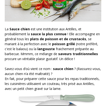
Nos actus pimentées
Pour aller plus loin
POINTS DE VENTE
La
Sauce chien
est une institution aux Antilles, et
probablement la
sauce la plus connue
! Elle accompagne en
général tous les
plats de poisson et de crustacés
, se
mariant à la perfection avec le
poisson grillé
(notre préféré,
c'est le balaou) ou la
langouste
fraichement préparée au
barbecue. Mmmm, ce mélange de
saveurs traditionnelles
procure un véritable plaisir gustatif. Un délice !
Savez-vous d’où vient ce nom :
sauce chien
? (Rassurez-vous,
aucun chien n’a été maltraité) ?
En fait, pour préparer cette sauce pour les repas traditionnels,
les cuisinières utilisaient un couteau, très prisé aux Antilles,
avec un petit chien gravé sur la lame.