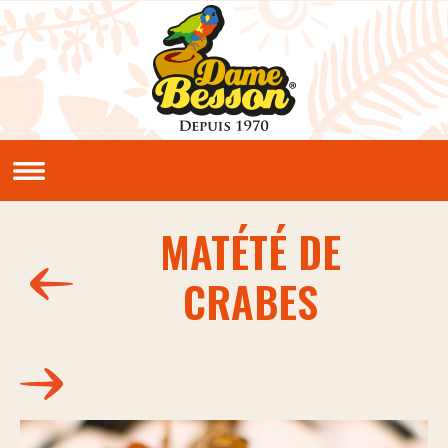
Aller au contenu principal
QUI SOMMES NOUS ?
Notre histoire
Nos valeurs
MATÉTÉ DE
NOS PRODUITS
CRABES
Sauces et condiments
NOS RECETTES
Créoles
Classiques
En vidéos
LE CLUB PIMENTERIE