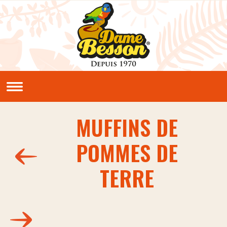
Aller au contenu principal
QUI SOMMES NOUS ?
Notre histoire
Nos valeurs
MUFFINS DE
NOS PRODUITS
POMMES DE
Sauces et condiments
NOS RECETTES
TERRE
Créoles
Classiques
En vidéos
LE CLUB PIMENTERIE