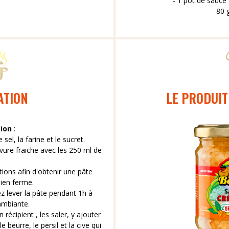
- 1 pot de sauce
- 80 
ATION
LE PRODUIT
tion
:
sel, la farine et le sucret.
evure fraiche avec les 250 ml de
ions afin d'obtenir une pâte
ien ferme.
ez lever la pâte pendant 1h à
ambiante.
 récipient , les saler, y ajouter
 le beurre, le persil et la cive qui