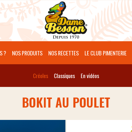
S ?
NOS PRODUITS
NOS RECETTES
LE CLUB PIMENTERIE
Créoles
Classiques
En vidéos
BOKIT AU POULET