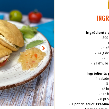
INGR
Ingrédients p
- 500
- 1 
- 1 c
- 24 g de
- 250
- 2 l d'huil
Ingrédients p
- 1 salade
- 3
- 1/2 b
- 1/2 
- 6 pil
- 1 pot de sauce
Créolin