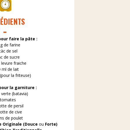
ÉDIENTS
our faire la pâte :
 g de farine
càc de sel
àc de sucre
 levure fraiche
 ml de lait
e (pour la friteuse)
our la garniture :
 verte (batavia)
 tomates
otte de persil
botte de cive
ons de poulet
e Originale (Douce
ou
Forte)